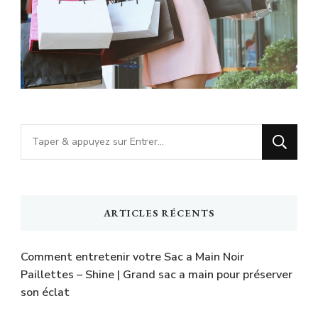
Vous
recherchiez
quelque
chose
ARTICLES RÉCENTS
?
Comment entretenir votre Sac a Main Noir
Paillettes – Shine | Grand sac a main pour préserver
son éclat