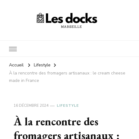
Les docks marseille
Votre shopping, en mieux
Accueil
Lifestyle
À la rencontre des fromagers artisanaux : le cream cheese
made in France
16 DÉCEMBRE 2024
LIFESTYLE
À la rencontre des
fromagers artisanaux :