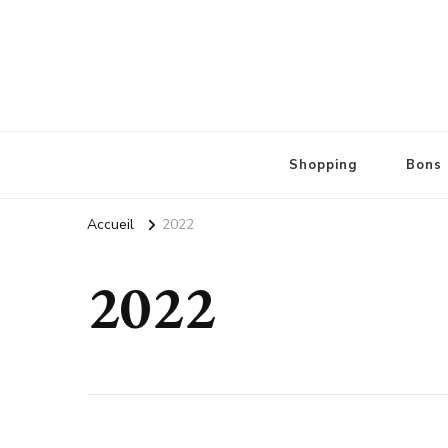
Les docks marseille
Votre shopping, en mieux
Shopping
Bons 
Accueil
2022
2022